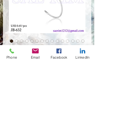
Bracelet-1
Phone
Email
Facebook
LinkedIn
Anzahl
*
Händler kontaktieren