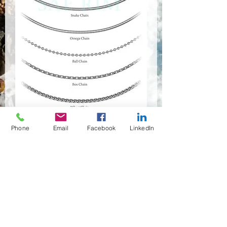
Chain-5
Phone
Email
Facebook
LinkedIn
Anzahl
*
Händler kontaktieren