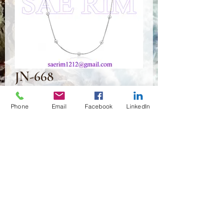
JN-668
Preis
1,60 $
Phone
Email
Facebook
LinkedIn
Anzahl
*
In den Warenkorb