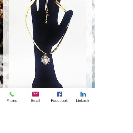
Phone
Email
Facebook
LinkedIn
NSR-8455
Anzahl
*