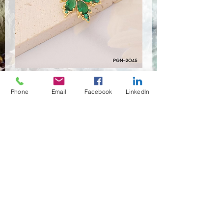
PGN-2045
Phone
Email
Facebook
LinkedIn
Anzahl
*
Händler kontaktieren
(02)466-7472
,7473