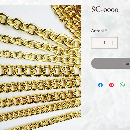
SC-0000
Anzahl
*
Hän