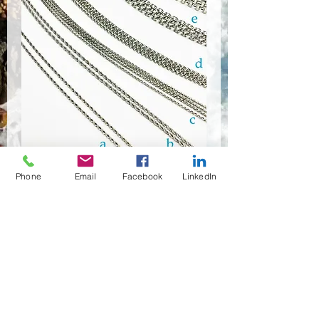
SURG-0030
Phone
Email
Facebook
LinkedIn
Anzahl
*
Händler kontaktieren